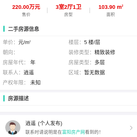
220.00万元
3
室
2
厅
1
卫
103.90 m
2
售价
房型
面积
二手房源信息
单价：
元/m
楼层：
5 楼/层
2
朝向：
装修类型：
精致装修
房屋年代：
年
房屋类型：
多层
联系人：
逍遥
区域：
暂无数据
产权年限：
未知
房源描述
逍遥
(个人发布)
联系时请说明是在
富阳房产网
看到的！